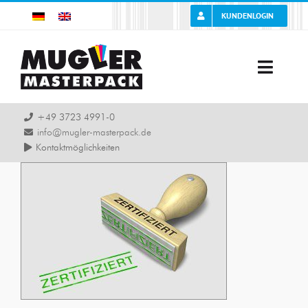
Zum
KUNDENLOGIN
Inhalt
springen
Toggle
Naviga
Unternehmen
+49 3723 4991-0
info@mugler-masterpack.de
Kontaktmöglichkeiten
Karriere
Leistung
Produkte
Branchen