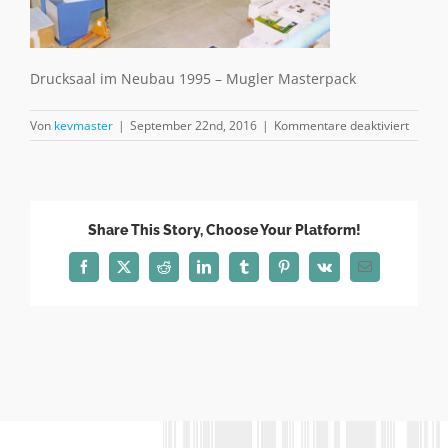
Drucksaal im Neubau 1995 – Mugler Masterpack
für
Von
kevmaster
|
September 22nd, 2016
|
Kommentare deaktiviert
Drucks
Share This Story, Choose Your Platform!
Facebook
X
Reddit
LinkedIn
Tumblr
Pinterest
Vk
E-
Mail