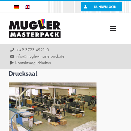
Zum
KUNDENLOGIN
Inhalt
springen
Toggle
Naviga
Unternehmen
+49 3723 4991-0
info@mugler-masterpack.de
Kontaktmöglichkeiten
Karriere
Drucksaal
Leistung
Produkte
Branchen