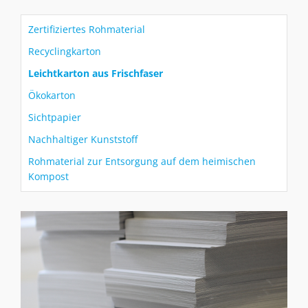
Zertifiziertes Rohmaterial
Recyclingkarton
Leichtkarton aus Frischfaser
Ökokarton
Sichtpapier
Nachhaltiger Kunststoff
Rohmaterial zur Entsorgung auf dem heimischen
Kompost