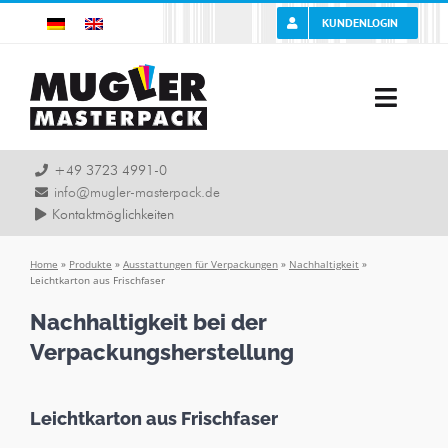
Zum
KUNDENLOGIN
Inhalt
springen
Toggle
Naviga
Unternehmen
+49 3723 4991-0
info@mugler-masterpack.de
Kontaktmöglichkeiten
Karriere
Home
»
Produkte
»
Ausstattungen für Verpackungen
»
Nachhaltigkeit
»
Leichtkarton aus Frischfaser
Leistung
Nachhaltigkeit bei der
Produkte
Verpackungsherstellung
Branchen
Leichtkarton aus Frischfaser