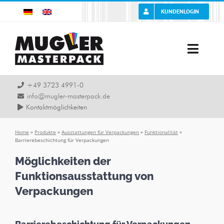
Zum
KUNDENLOGIN
Inhalt
springen
Toggle
Naviga
Unternehmen
+49 3723 4991-0
info@mugler-masterpack.de
Kontaktmöglichkeiten
Karriere
Home
»
Produkte
»
Ausstattungen für Verpackungen
»
Funktionalität
»
Barrierebeschichtung für Verpackungen
Leistung
Möglichkeiten der
Produkte
Funktionsausstattung von
Verpackungen
Branchen