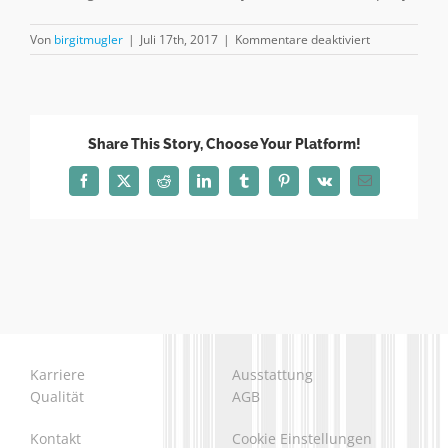
für
Von
birgitmugler
|
Juli 17th, 2017
|
Kommentare deaktiviert
Ulli
Mugler
Share This Story, Choose Your Platform!
Facebook
X
Reddit
LinkedIn
Tumblr
Pinterest
Vk
E-
Mail
Karriere
Ausstattung
Qualität
AGB
Kontakt
Cookie Einstellungen