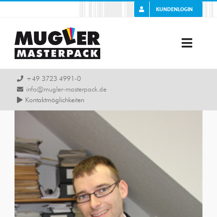
Zum
KUNDENLOGIN
Inhalt
springen
Toggle
Naviga
Unternehmen
+49 3723 4991-0
info@mugler-masterpack.de
Kontaktmöglichkeiten
Karriere
Zeige
grösseres
Leistung
Bild
Produkte
Branchen