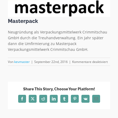
Masterpack
Neugründung als Verpackungsmittelwerk Crimmitschau
GmbH durch die Treuhandverwaltung. Ein Jahr später
dann die Umfirmierung zu Masterpack
Verpackungsmittelwerk Crimmitschau GmbH.
für
Von
kevmaster
|
September 22nd, 2016
|
Kommentare deaktiviert
Master
Share This Story, Choose Your Platform!
Facebook
X
Reddit
LinkedIn
Tumblr
Pinterest
Vk
E-
Mail